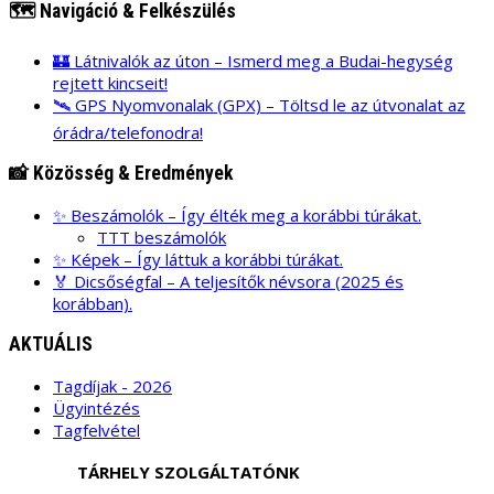
🗺️ Navigáció & Felkészülés
🏰 Látnivalók az úton – Ismerd meg a Budai-hegység
rejtett kincseit!
🛰️ GPS Nyomvonalak (GPX) – Töltsd le az útvonalat az
órádra/telefonodra!
📸 Közösség & Eredmények
✨ Beszámolók – Így élték meg a korábbi túrákat.
TTT beszámolók
✨ Képek – Így láttuk a korábbi túrákat.
🏅 Dicsőségfal – A teljesítők névsora (2025 és
korábban).
AKTUÁLIS
Tagdíjak - 2026
Ügyintézés
Tagfelvétel
TÁRHELY SZOLGÁLTATÓNK