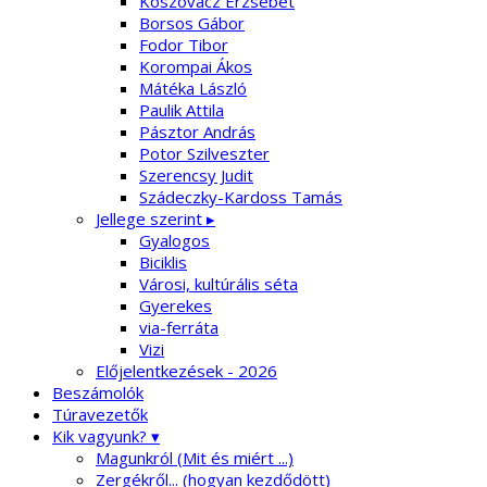
Koszovácz Erzsébet
Borsos Gábor
Fodor Tibor
Korompai Ákos
Mátéka László
Paulik Attila
Pásztor András
Potor Szilveszter
Szerencsy Judit
Szádeczky-Kardoss Tamás
Jellege szerint ▸
Gyalogos
Biciklis
Városi, kultúrális séta
Gyerekes
via-ferráta
Vizi
Előjelentkezések - 2026
Beszámolók
Túravezetők
Kik vagyunk? ▾
Magunkról (Mit és miért ...)
Zergékről... (hogyan kezdődött)