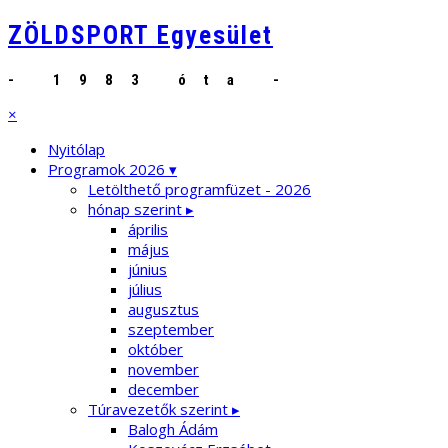
ZÖLDSPORT Egyesület
- 1983 óta -
×
Nyitólap
Programok 2026 ▾
Letölthető programfüzet - 2026
hónap szerint ▸
április
május
június
július
augusztus
szeptember
október
november
december
Túravezetők szerint ▸
Balogh Ádám