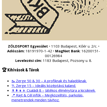
ZÖLDSPORT Egyesület
• 1103 Budapest, Kőér u. 2/c. •
Adószám:
18191970-1-42 •
MagNet Bank
: 16200151-
00126984
Levelezési cím:
1183 Budapest, Pozsony u. 8.
🏆 Kihívások & Távok
🥾 Zerge 50 & 30 – A profiknak és haladóknak.
🏃 Zerge 15 – Ideális középtávú kaland.
👨‍👩‍👧‍👦 Családi 8 – Játékos élménytúra a kicsiknek.
📍 Rajt & Cél infók – Megközelítés, parkolás,
menetrendek minden távhoz.