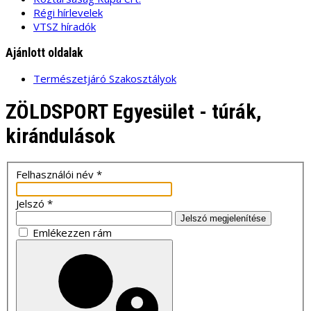
Régi hírlevelek
VTSZ híradók
Ajánlott oldalak
Természetjáró Szakosztályok
ZÖLDSPORT Egyesület - túrák,
kirándulások
Felhasználói név
*
Jelszó
*
Jelszó megjelenítése
Emlékezzen rám