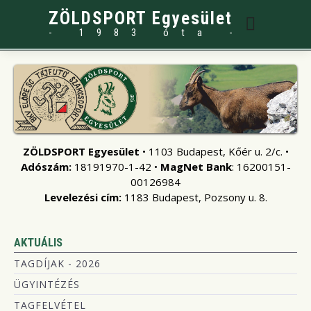
ZÖLDSPORT Egyesület
- 1983 óta -
ZÖLDSPORT Egyesület
• 1103 Budapest, Kőér u. 2/c. •
Adószám:
18191970-1-42 •
MagNet Bank
: 16200151-
00126984
Levelezési cím:
1183 Budapest, Pozsony u. 8.
AKTUÁLIS
TAGDÍJAK - 2026
ÜGYINTÉZÉS
TAGFELVÉTEL