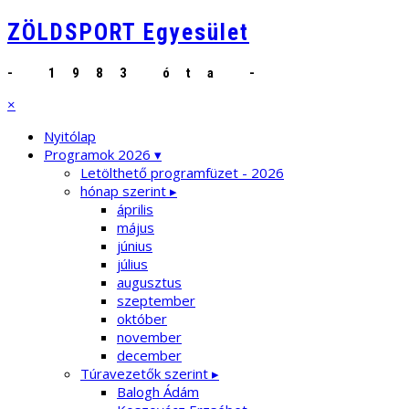
ZÖLDSPORT Egyesület
- 1983 óta -
×
Nyitólap
Programok 2026 ▾
Letölthető programfüzet - 2026
hónap szerint ▸
április
május
június
július
augusztus
szeptember
október
november
december
Túravezetők szerint ▸
Balogh Ádám