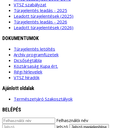
VTSZ szabályzat
Túrajelentés leadás - 2025
Leadott túrajelentések (2025)
Túrajelentés leadás - 2026
Leadott túrajelentések (2026)
DOKUMENTUMOK
Túrajelentés letöltés
Archív programfüzetek
Dicsőségtábla
Köztársaság Kupa ért.
Régi hírlevelek
VTSZ híradók
Ajánlott oldalak
Természetjáró Szakosztályok
BELÉPÉS
Felhasználói név
Jelszó
Jelszó megjelenítése