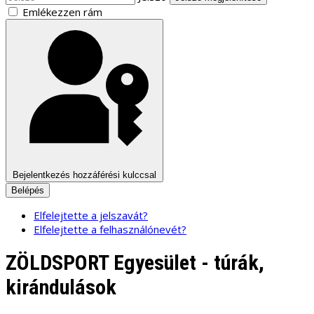
Emlékezzen rám
Bejelentkezés hozzáférési kulccsal
Belépés
Elfelejtette a jelszavát?
Elfelejtette a felhasználónevét?
ZÖLDSPORT Egyesület - túrák,
kirándulások