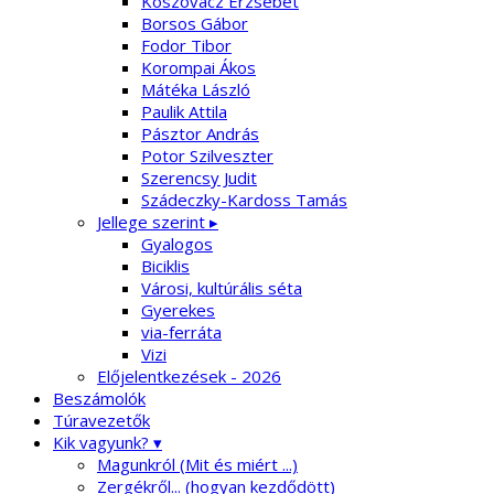
Koszovácz Erzsébet
Borsos Gábor
Fodor Tibor
Korompai Ákos
Mátéka László
Paulik Attila
Pásztor András
Potor Szilveszter
Szerencsy Judit
Szádeczky-Kardoss Tamás
Jellege szerint ▸
Gyalogos
Biciklis
Városi, kultúrális séta
Gyerekes
via-ferráta
Vizi
Előjelentkezések - 2026
Beszámolók
Túravezetők
Kik vagyunk? ▾
Magunkról (Mit és miért ...)
Zergékről... (hogyan kezdődött)