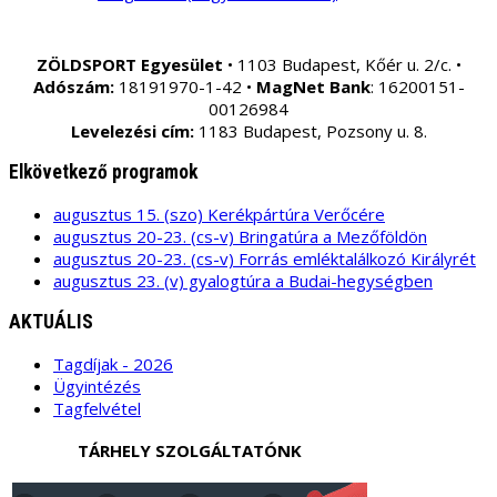
ZÖLDSPORT Egyesület
• 1103 Budapest, Kőér u. 2/c. •
Adószám:
18191970-1-42 •
MagNet Bank
: 16200151-
00126984
Levelezési cím:
1183 Budapest, Pozsony u. 8.
Elkövetkező programok
augusztus 15. (szo) Kerékpártúra Verőcére
augusztus 20-23. (cs-v) Bringatúra a Mezőföldön
augusztus 20-23. (cs-v) Forrás emléktalálkozó Királyrét
augusztus 23. (v) gyalogtúra a Budai-hegységben
AKTUÁLIS
Tagdíjak - 2026
Ügyintézés
Tagfelvétel
TÁRHELY SZOLGÁLTATÓNK