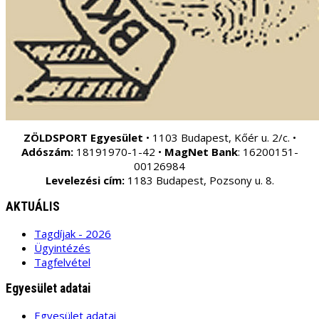
ZÖLDSPORT Egyesület
• 1103 Budapest, Kőér u. 2/c. •
Adószám:
18191970-1-42 •
MagNet Bank
: 16200151-
00126984
Levelezési cím:
1183 Budapest, Pozsony u. 8.
AKTUÁLIS
Tagdíjak - 2026
Ügyintézés
Tagfelvétel
Egyesület adatai
Egyesület adatai