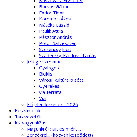
Koszovácz Erzsébet
Borsos Gábor
Fodor Tibor
Korompai Ákos
Mátéka László
Paulik Attila
Pásztor András
Potor Szilveszter
Szerencsy Judit
Szádeczky-Kardoss Tamás
Jellege szerint ▸
Gyalogos
Biciklis
Városi, kultúrális séta
Gyerekes
via-ferráta
Vizi
Előjelentkezések - 2026
Beszámolók
Túravezetők
Kik vagyunk? ▾
Magunkról (Mit és miért ...)
Zergékről... (hogyan kezdődött)