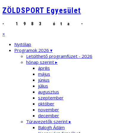
ZÖLDSPORT Egyesület
- 1983 óta -
×
Nyitólap
Programok 2026 ▾
Letölthető programfüzet - 2026
hónap szerint ▸
április
május
június
július
augusztus
szeptember
október
november
december
Túravezetők szerint ▸
Balogh Ádám