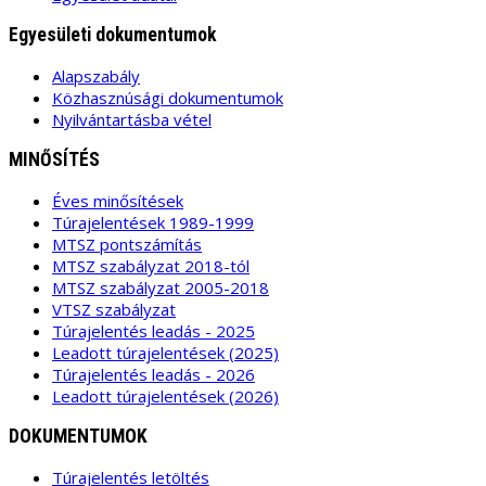
Egyesületi dokumentumok
Alapszabály
Közhasznúsági dokumentumok
Nyilvántartásba vétel
MINŐSÍTÉS
Éves minősítések
Túrajelentések 1989-1999
MTSZ pontszámítás
MTSZ szabályzat 2018-tól
MTSZ szabályzat 2005-2018
VTSZ szabályzat
Túrajelentés leadás - 2025
Leadott túrajelentések (2025)
Túrajelentés leadás - 2026
Leadott túrajelentések (2026)
DOKUMENTUMOK
Túrajelentés letöltés