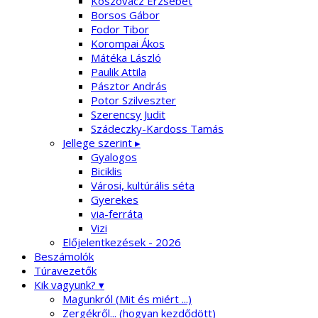
Koszovácz Erzsébet
Borsos Gábor
Fodor Tibor
Korompai Ákos
Mátéka László
Paulik Attila
Pásztor András
Potor Szilveszter
Szerencsy Judit
Szádeczky-Kardoss Tamás
Jellege szerint ▸
Gyalogos
Biciklis
Városi, kultúrális séta
Gyerekes
via-ferráta
Vizi
Előjelentkezések - 2026
Beszámolók
Túravezetők
Kik vagyunk? ▾
Magunkról (Mit és miért ...)
Zergékről... (hogyan kezdődött)