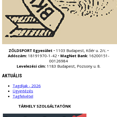
ZÖLDSPORT Egyesület
• 1103 Budapest, Kőér u. 2/c. •
Adószám:
18191970-1-42 •
MagNet Bank
: 16200151-
00126984
Levelezési cím:
1183 Budapest, Pozsony u. 8.
AKTUÁLIS
Tagdíjak - 2026
Ügyintézés
Tagfelvétel
TÁRHELY SZOLGÁLTATÓNK