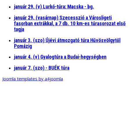
január 29. (v) Lurkó-túra: Macska - bg.
január 29. (vasárnap) Szecesszió a Városligeti
fasorban extrákkal, a 7 db. 10 km-es túrasorozat első
tagja
január 3. (szo) Újévi átmozgató túra Hűvösvölgytől
Pomázig
január 4. (v) Gyalogtúra a Budai-hegységben
január 7. (szo) - BUÉK túra
Joomla templates by a4joomla