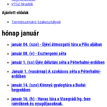
VTSZ híradók
Ajánlott oldalak
Természetjáró Szakosztályok
hónap január
január 04. (szo) - Újévi átmozgató túra a Pilis aljában
január 08. (v) - Esztergomi séta
január 1. (cs) Újév délutáni séta a Péterhalmi-erdőben
Január 1. (vasárnap) A szokásos séta a Péterhalmi-
erdőben
január 14. (szo) Könnyű gyalogtúra a Budai-
hegyekben
január 16. (h) - Havas túra a Visegrádi hg.-ben
ráérőknek és nyugdíjasoknak.