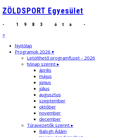
ZÖLDSPORT Egyesület
- 1983 óta -
×
Nyitólap
Programok 2026 ▾
Letölthető programfüzet - 2026
hónap szerint ▸
április
május
június
július
augusztus
szeptember
október
november
december
Túravezetők szerint ▸
Balogh Ádám