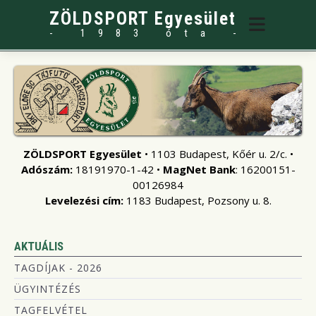
ZÖLDSPORT Egyesület
- 1983 óta -
ZÖLDSPORT Egyesület
• 1103 Budapest, Kőér u. 2/c. •
Adószám:
18191970-1-42 •
MagNet Bank
: 16200151-
00126984
Levelezési cím:
1183 Budapest, Pozsony u. 8.
AKTUÁLIS
TAGDÍJAK - 2026
ÜGYINTÉZÉS
TAGFELVÉTEL