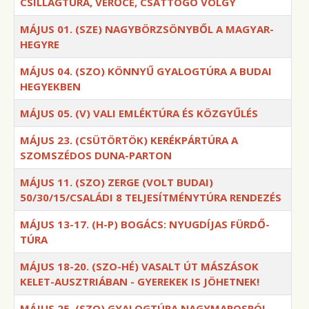
CSILLAGTÚRA, VERŐCE, CSATTOGÓ VÖLGY
MÁJUS 01. (SZE) NAGYBÖRZSÖNYBŐL A MAGYAR-
HEGYRE
MÁJUS 04. (SZO) KÖNNYŰ GYALOGTÚRA A BUDAI
HEGYEKBEN
MÁJUS 05. (V) VALI EMLÉKTÚRA ÉS KÖZGYŰLÉS
MÁJUS 23. (CSÜTÖRTÖK) KERÉKPÁRTÚRA A
SZOMSZÉDOS DUNA-PARTON
MÁJUS 11. (SZO) ZERGE (VOLT BUDAI)
50/30/15/CSALÁDI 8 TELJESÍTMÉNYTÚRA RENDEZÉS
MÁJUS 13-17. (H-P) BOGÁCS: NYUGDÍJAS FÜRDŐ-
TÚRA
MÁJUS 18-20. (SZO-HÉ) VASALT ÚT MÁSZÁSOK
KELET-AUSZTRIÁBAN - GYEREKEK IS JÖHETNEK!
MÁJUS 25. (SZO) GYALOGTÚRA NAGYMAROSRÓL