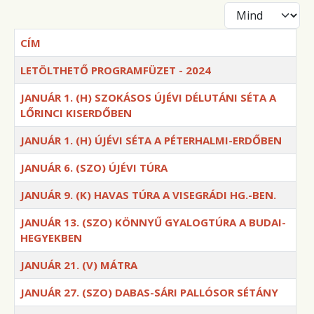
Tételek #
CÍM
LETÖLTHETŐ PROGRAMFÜZET - 2024
JANUÁR 1. (H) SZOKÁSOS ÚJÉVI DÉLUTÁNI SÉTA A
LŐRINCI KISERDŐBEN
JANUÁR 1. (H) ÚJÉVI SÉTA A PÉTERHALMI-ERDŐBEN
JANUÁR 6. (SZO) ÚJÉVI TÚRA
JANUÁR 9. (K) HAVAS TÚRA A VISEGRÁDI HG.-BEN.
JANUÁR 13. (SZO) KÖNNYŰ GYALOGTÚRA A BUDAI-
HEGYEKBEN
JANUÁR 21. (V) MÁTRA
JANUÁR 27. (SZO) DABAS-SÁRI PALLÓSOR SÉTÁNY