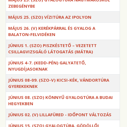
ZEBEGÉNYBE
MÁJUS 25. (SZO) VÍZITÚRA AZ IPOLYON
MÁJUS 26. (V) KERÉKPÁRRAL ÉS GYALOG A
BALATON-FELVIDÉKEN
JÚNIUS 1. (SZO) PISZKÉSTETŐ – VEZETETT
CSILLAGVIZSGÁLÓ LÁTOGATÁS (MÁTRA)
JÚNIUS 4-7. (KEDD-PÉN) GALYATETŐ,
NYUGDÍJASOKNAK
JÚNIUS 08-09. (SZO-V) KICSI-KÉK, VÁNDORTÚRA
GYEREKEKNEK
JÚNIUS 08. (SZO) KÖNNYŰ GYALOGTÚRA A BUDAI
HEGYEKBEN
JÚNIUS 02. (V) LILLAFÜRED - IDŐPONT VÁLTOZÁS
JÚNIUS 15. (SZO) GYALOGTÚRA, GÖDÖLLŐI