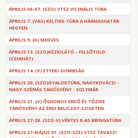
ÁPRILIS 06-07. (SZO) VTSZ VICINÁLIS TÚRA
ÁPRILIS 7. (VAS) KELTIKE-TÚRA A HÁRMASHATÁR-
HEGYEN
ÁPRILIS 9. (K) MEDVES
ÁPRILIS 13. (SZO)KÉZKILÁTÓ – FELSŐTOLD
(CSERHÁT)
ÁPRILIS 14. (V) ETYEKI-DOMBSÁG
ÁPRILIS 20. (SZO)GYALOGTÚRA, NAGYKOVÁCSI -
NAGY-SZÉNÁS TANÖSVÉNY - SOLYMÁR
ÁPRILIS 21. (V) ŐSHONOS ERDŐ ÉS TŐZIKE
TANÖSVÉNY AZ ÉRDI BELICZAY-SZIGETEN
ÁPRILIS 27-28. (SZO-V) VÉRTES 8-AS BRINGATÚRA
ÁPRILIS 27-MÁJUS 01. (SZO-SZE) VTSZ TAVASZI