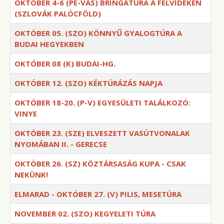
OKTÓBER 4-6 (PÉ-VAS) BRINGATÚRA A FELVIDÉKEN
(SZLOVÁK PALÓCFÖLD)
OKTÓBER 05. (SZO) KÖNNYŰ GYALOGTÚRA A
BUDAI HEGYEKBEN
OKTÓBER 08 (K) BUDAI-HG.
OKTÓBER 12. (SZO) KÉKTÚRÁZÁS NAPJA
OKTÓBER 18-20. (P-V) EGYESÜLETI TALÁLKOZÓ:
VINYE
OKTÓBER 23. (SZE) ELVESZETT VASÚTVONALAK
NYOMÁBAN II. - GERECSE
OKTÓBER 26. (SZ) KÖZTÁRSASÁG KUPA - CSAK
NEKÜNK!
ELMARAD - OKTÓBER 27. (V) PILIS, MESETÚRA
NOVEMBER 02. (SZO) KEGYELETI TÚRA