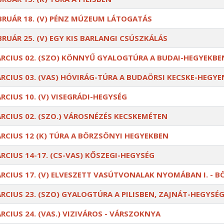
BRUÁR 18. (V) PÉNZ MÚZEUM LÁTOGATÁS
BRUÁR 25. (V) EGY KIS BARLANGI CSÚSZKÁLÁS
RCIUS 02. (SZO) KÖNNYŰ GYALOGTÚRA A BUDAI-HEGYEKBE
RCIUS 03. (VAS) HÓVIRÁG-TÚRA A BUDAÖRSI KECSKE-HEGYE
RCIUS 10. (V) VISEGRÁDI-HEGYSÉG
RCIUS 02. (SZO.) VÁROSNÉZÉS KECSKEMÉTEN
RCIUS 12 (K) TÚRA A BÖRZSÖNYI HEGYEKBEN
RCIUS 14-17. (CS-VAS) KŐSZEGI-HEGYSÉG
RCIUS 17. (V) ELVESZETT VASÚTVONALAK NYOMÁBAN I. - 
RCIUS 23. (SZO) GYALOGTÚRA A PILISBEN, ZAJNÁT-HEGYSÉ
RCIUS 24. (VAS.) VIZIVÁROS - VÁRSZOKNYA