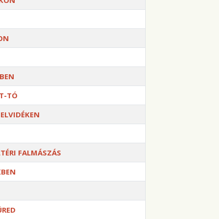
ÓKON
TON
KBEN
ÖT-TÓ
FELVIDÉKEN
LTÉRI FALMÁSZÁS
KBEN
ÜRED