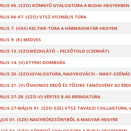
RILIS 06. (SZO) KÖNNYŰ GYALOGTÚRA A BUDAI-HEGYEKBEN
RILIS 06-07. (SZO) VTSZ VICINÁLIS TÚRA
RILIS 7. (VAS) KELTIKE-TÚRA A HÁRMASHATÁR-HEGYEN
RILIS 9. (K) MEDVES
RILIS 13. (SZO)KÉZKILÁTÓ – FELSŐTOLD (CSERHÁT)
RILIS 14. (V) ETYEKI-DOMBSÁG
RILIS 20. (SZO)GYALOGTÚRA, NAGYKOVÁCSI - NAGY-SZÉNÁ
RILIS 21. (V) ŐSHONOS ERDŐ ÉS TŐZIKE TANÖSVÉNY AZ ÉRD
RILIS 27-28. (SZO-V) VÉRTES 8-AS BRINGATÚRA
RILIS 27-MÁJUS 01. (SZO-SZE) VTSZ TAVASZI CSILLAGTÚRA
JUS 01. (SZE) NAGYBÖRZSÖNYBŐL A MAGYAR-HEGYRE
JUS 04. (SZO) KÖNNYŰ GYALOGTÚRA A BUDAI HEGYEKBEN