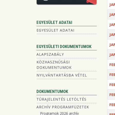
JA
JA
EGYESÜLET ADATAI
JA
EGYESÜLET ADATAI
JA
JA
EGYESÜLETI DOKUMENTUMOK
ALAPSZABÁLY
JA
KÖZHASZNÚSÁGI
FE
DOKUMENTUMOK
FE
NYILVÁNTARTÁSBA VÉTEL
FE
DOKUMENTUMOK
FE
TÚRAJELENTÉS LETÖLTÉS
FE
ARCHÍV PROGRAMFÜZETEK
Programok 2026 archív
FE