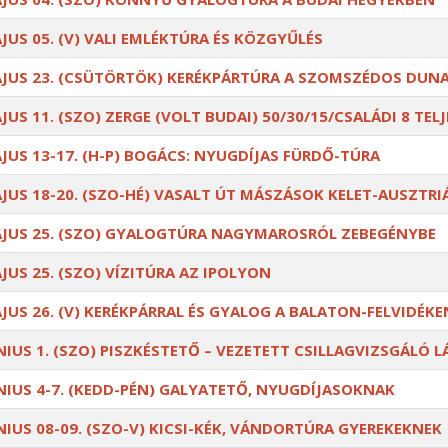
JUS 05. (V) VALI EMLÉKTÚRA ÉS KÖZGYŰLÉS
JUS 23. (CSÜTÖRTÖK) KERÉKPÁRTÚRA A SZOMSZÉDOS DUN
JUS 11. (SZO) ZERGE (VOLT BUDAI) 50/30/15/CSALÁDI 8 TE
JUS 13-17. (H-P) BOGÁCS: NYUGDÍJAS FÜRDŐ-TÚRA
JUS 18-20. (SZO-HÉ) VASALT ÚT MÁSZÁSOK KELET-AUSZTRIÁ
JUS 25. (SZO) GYALOGTÚRA NAGYMAROSRÓL ZEBEGÉNYBE
JUS 25. (SZO) VÍZITÚRA AZ IPOLYON
JUS 26. (V) KERÉKPÁRRAL ÉS GYALOG A BALATON-FELVIDÉKE
NIUS 1. (SZO) PISZKÉSTETŐ – VEZETETT CSILLAGVIZSGÁLÓ 
NIUS 4-7. (KEDD-PÉN) GALYATETŐ, NYUGDÍJASOKNAK
NIUS 08-09. (SZO-V) KICSI-KÉK, VÁNDORTÚRA GYEREKEKNEK