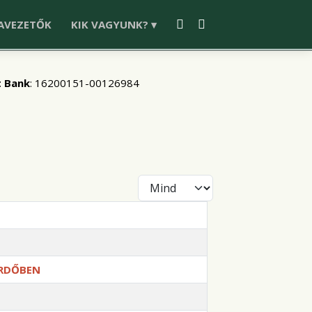
AVEZETŐK
KIK VAGYUNK? ▾
 Bank
: 16200151-00126984
Tételek #
ERDŐBEN