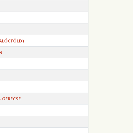
PALÓCFÖLD)
N
- GERECSE