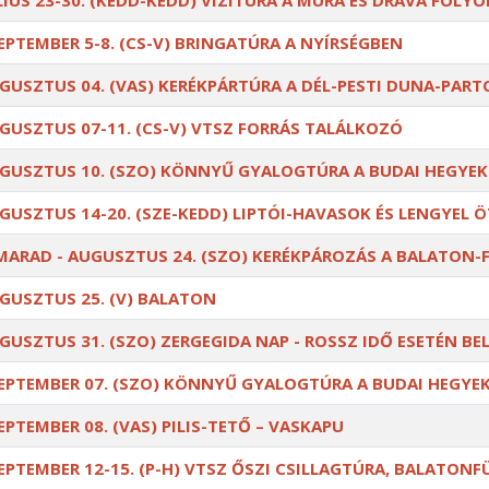
LIUS 23-30. (KEDD-KEDD) VIZITÚRA A MURA ÉS DRÁVA FOLY
EPTEMBER 5-8. (CS-V) BRINGATÚRA A NYÍRSÉGBEN
GUSZTUS 04. (VAS) KERÉKPÁRTÚRA A DÉL-PESTI DUNA-PAR
GUSZTUS 07-11. (CS-V) VTSZ FORRÁS TALÁLKOZÓ
GUSZTUS 10. (SZO) KÖNNYŰ GYALOGTÚRA A BUDAI HEGYE
GUSZTUS 14-20. (SZE-KEDD) LIPTÓI-HAVASOK ÉS LENGYEL 
MARAD - AUGUSZTUS 24. (SZO) KERÉKPÁROZÁS A BALATON-
GUSZTUS 25. (V) BALATON
GUSZTUS 31. (SZO) ZERGEGIDA NAP - ROSSZ IDŐ ESETÉN BE
EPTEMBER 07. (SZO) KÖNNYŰ GYALOGTÚRA A BUDAI HEGYE
EPTEMBER 08. (VAS) PILIS-TETŐ – VASKAPU
EPTEMBER 12-15. (P-H) VTSZ ŐSZI CSILLAGTÚRA, BALATONF