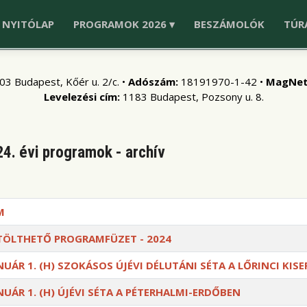
NYITÓLAP
PROGRAMOK 2026 ▾
BESZÁMOLÓK
TÚR
03 Budapest, Kőér u. 2/c. •
Adószám:
18191970-1-42 •
MagNet
Levelezési cím:
1183 Budapest, Pozsony u. 8.
4. évi programok - archív
M
TÖLTHETŐ PROGRAMFÜZET - 2024
NUÁR 1. (H) SZOKÁSOS ÚJÉVI DÉLUTÁNI SÉTA A LŐRINCI KIS
NUÁR 1. (H) ÚJÉVI SÉTA A PÉTERHALMI-ERDŐBEN