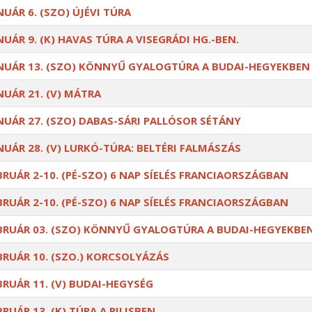
NUÁR 6. (SZO) ÚJÉVI TÚRA
NUÁR 9. (K) HAVAS TÚRA A VISEGRÁDI HG.-BEN.
NUÁR 13. (SZO) KÖNNYŰ GYALOGTÚRA A BUDAI-HEGYEKBEN
NUÁR 21. (V) MÁTRA
NUÁR 27. (SZO) DABAS-SÁRI PALLÓSOR SÉTÁNY
NUÁR 28. (V) LURKÓ-TÚRA: BELTÉRI FALMÁSZÁS
BRUÁR 2-10. (PÉ-SZO) 6 NAP SÍELÉS FRANCIAORSZÁGBAN
BRUÁR 2-10. (PÉ-SZO) 6 NAP SÍELÉS FRANCIAORSZÁGBAN
BRUÁR 03. (SZO) KÖNNYŰ GYALOGTÚRA A BUDAI-HEGYEKBE
BRUÁR 10. (SZO.) KORCSOLYÁZÁS
BRUÁR 11. (V) BUDAI-HEGYSÉG
BRUÁR 13. (K) TÚRA A PILISBEN