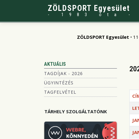
ZÖLDSPORT Egyesület
- 1983 óta -
ZÖLDSPORT Egyesület
• 11
AKTUÁLIS
202
TAGDÍJAK - 2026
ÜGYINTÉZÉS
TAGFELVÉTEL
CÍ
LE
TÁRHELY SZOLGÁLTATÓNK
JA
JA