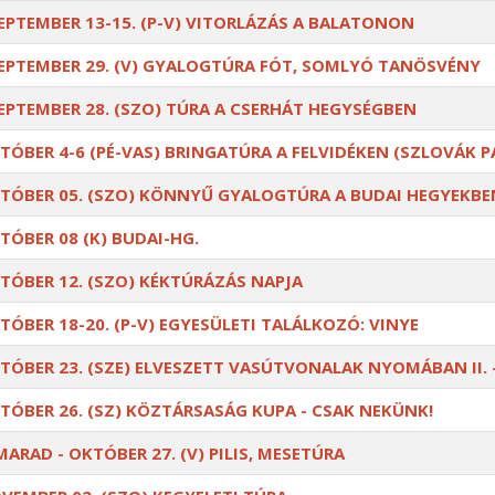
EPTEMBER 13-15. (P-V) VITORLÁZÁS A BALATONON
EPTEMBER 29. (V) GYALOGTÚRA FÓT, SOMLYÓ TANÖSVÉNY
EPTEMBER 28. (SZO) TÚRA A CSERHÁT HEGYSÉGBEN
TÓBER 4-6 (PÉ-VAS) BRINGATÚRA A FELVIDÉKEN (SZLOVÁK 
TÓBER 05. (SZO) KÖNNYŰ GYALOGTÚRA A BUDAI HEGYEKBE
TÓBER 08 (K) BUDAI-HG.
TÓBER 12. (SZO) KÉKTÚRÁZÁS NAPJA
TÓBER 18-20. (P-V) EGYESÜLETI TALÁLKOZÓ: VINYE
TÓBER 23. (SZE) ELVESZETT VASÚTVONALAK NYOMÁBAN II. 
TÓBER 26. (SZ) KÖZTÁRSASÁG KUPA - CSAK NEKÜNK!
MARAD - OKTÓBER 27. (V) PILIS, MESETÚRA