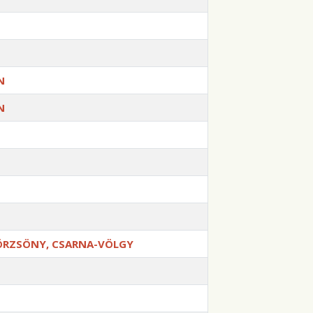
N
N
BÖRZSÖNY, CSARNA-VÖLGY
G