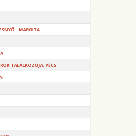
ESNYŐ - MARGITA
RA
ÁRÓK TALÁLKOZÓJA, PÉCS
ON