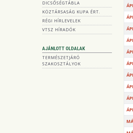
DICSŐSÉGTÁBLA
ÁP
KÖZTÁRSASÁG KUPA ÉRT.
ÁP
RÉGI HÍRLEVELEK
ÁP
VTSZ HÍRADÓK
ÁP
AJÁNLOTT OLDALAK
ÁP
TERMÉSZETJÁRÓ
ÁP
SZAKOSZTÁLYOK
ÁP
ÁP
ÁP
ÁP
MÁ
MÁ