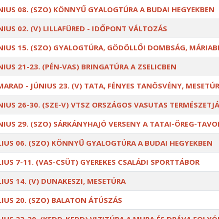
NIUS 08. (SZO) KÖNNYŰ GYALOGTÚRA A BUDAI HEGYEKBEN
NIUS 02. (V) LILLAFÜRED - IDŐPONT VÁLTOZÁS
NIUS 15. (SZO) GYALOGTÚRA, GÖDÖLLŐI DOMBSÁG, MÁRIAB
NIUS 21-23. (PÉN-VAS) BRINGATÚRA A ZSELICBEN
MARAD - JÚNIUS 23. (V) TATA, FÉNYES TANÖSVÉNY, MESETÚ
NIUS 26-30. (SZE-V) VTSZ ORSZÁGOS VASUTAS TERMÉSZETJ
NIUS 29. (SZO) SÁRKÁNYHAJÓ VERSENY A TATAI-ÖREG-TAV
LIUS 06. (SZO) KÖNNYŰ GYALOGTÚRA A BUDAI HEGYEKBEN
LIUS 7-11. (VAS-CSÜT) GYEREKES CSALÁDI SPORTTÁBOR
LIUS 14. (V) DUNAKESZI, MESETÚRA
LIUS 20. (SZO) BALATON ÁTÚSZÁS