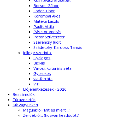
Koszovácz Erzsébet
Borsos Gábor
Fodor Tibor
Korompai Ákos
Mátéka László
Paulik Attila
Pásztor András
Potor Szilveszter
Szerencsy Judit
Szádeczky-Kardoss Tamás
Jellege szerint ▸
Gyalogos
Biciklis
Városi, kultúrális séta
Gyerekes
via-ferráta
Vizi
Előjelentkezések - 2026
Beszámolók
Túravezetők
Kik vagyunk? ▾
Magunkról (Mit és miért ...)
Zergékről... (hogyan kezdődött)