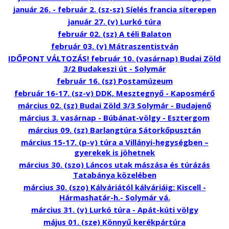
január 26. - február 2. (sz-sz) Síelés francia síterepen
január 27. (v) Lurkó túra
február 02. (sz) A téli Balaton
február 03. (v) Mátraszentistván
IDŐPONT VÁLTOZÁS! február 10. (vasárnap) Budai Zöld
3/2 Budakeszi út - Solymár
február 16. (sz) Postamúzeum
február 16-17. (sz-v) DDK, Mesztegnyő - Kaposmérő
március 02. (sz) Budai Zöld 3/3 Solymár - Budajenő
március 3. vasárnap - Búbánat-völgy - Esztergom
március 09. (sz) Barlangtúra Sátorkőpusztán
március 15-17. (p-v) túra a Villányi-hegységben –
gyerekek is jöhetnek
március 30. (szo) Láncos utak mászása és túrázás
Tatabánya közelében
március 30. (szo) Kálváriától kálváriáig: Kiscell -
Hármashatár-h.- Solymár vá.
március 31. (v) Lurkó túra - Apát-kúti völgy
május 01. (sze) Könnyű kerékpártúra