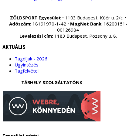
ZÖLDSPORT Egyesület
• 1103 Budapest, Kőér u. 2/c. •
Adószám:
18191970-1-42 •
MagNet Bank
: 16200151-
00126984
Levelezési cím:
1183 Budapest, Pozsony u. 8.
AKTUÁLIS
Tagdíjak - 2026
Ügyintézés
Tagfelvétel
TÁRHELY SZOLGÁLTATÓNK