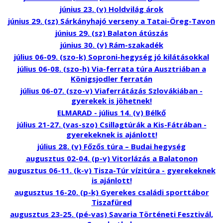
június 23. (v) Holdvilág árok
június 29. (sz) Sárkányhajó verseny a Tatai-Öreg-Tavon
június 29. (sz) Balaton átúszás
június 30. (v) Rám-szakadék
július 06-09. (szo-k) Soproni-hegység jó kilátásokkal
július 06-08. (szo-h) Via-ferrata túra Ausztriában a
Königsjodler ferratán
július 06-07. (szo-v) Viaferrátázás Szlovákiában -
gyerekek is jöhetnek!
ELMARAD - július 14. (v) Bélkő
július 21-27. (vas-szo) Csillagtúrák a Kis-Fátrában -
gyerekeknek is ajánlott!
július 28. (v) Főzős túra – Budai hegység
augusztus 02-04. (p-v) Vitorlázás a Balatonon
augusztus 06-11. (k-v) Tisza-Túr vízitúra - gyerekeknek
is ajánlott!
augusztus 16-20. (p-k) Gyerekes családi sporttábor
Tiszafüred
augusztus 23-25. (pé-vas) Savaria Történeti Fesztivál,