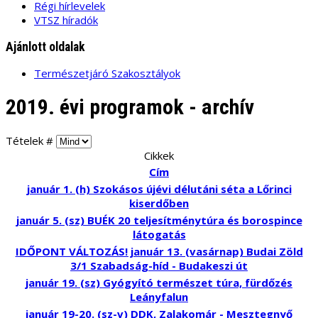
Régi hírlevelek
VTSZ híradók
Ajánlott oldalak
Természetjáró Szakosztályok
2019. évi programok - archív
Tételek #
Cikkek
Cím
január 1. (h) Szokásos újévi délutáni séta a Lőrinci
kiserdőben
január 5. (sz) BUÉK 20 teljesítménytúra és borospince
látogatás
IDŐPONT VÁLTOZÁS! január 13. (vasárnap) Budai Zöld
3/1 Szabadság-híd - Budakeszi út
január 19. (sz) Gyógyító természet túra, fürdőzés
Leányfalun
január 19-20. (sz-v) DDK, Zalakomár - Mesztegnyő