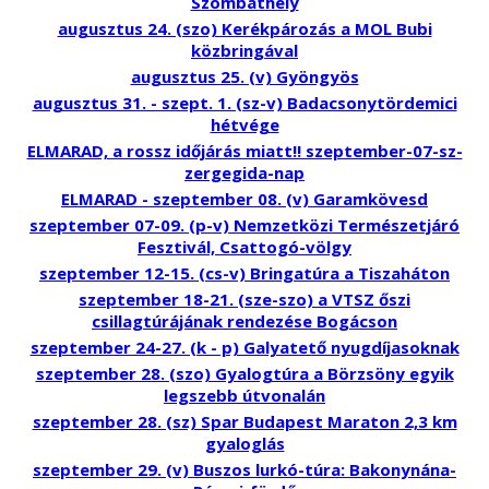
Szombathely
augusztus 24. (szo) Kerékpározás a MOL Bubi
közbringával
augusztus 25. (v) Gyöngyös
augusztus 31. - szept. 1. (sz-v) Badacsonytördemici
hétvége
ELMARAD, a rossz időjárás miatt!! szeptember-07-sz-
zergegida-nap
ELMARAD - szeptember 08. (v) Garamkövesd
szeptember 07-09. (p-v) Nemzetközi Természetjáró
Fesztivál, Csattogó-völgy
szeptember 12-15. (cs-v) Bringatúra a Tiszaháton
szeptember 18-21. (sze-szo) a VTSZ őszi
csillagtúrájának rendezése Bogácson
szeptember 24-27. (k - p) Galyatető nyugdíjasoknak
szeptember 28. (szo) Gyalogtúra a Börzsöny egyik
legszebb útvonalán
szeptember 28. (sz) Spar Budapest Maraton 2,3 km
gyaloglás
szeptember 29. (v) Buszos lurkó-túra: Bakonynána-