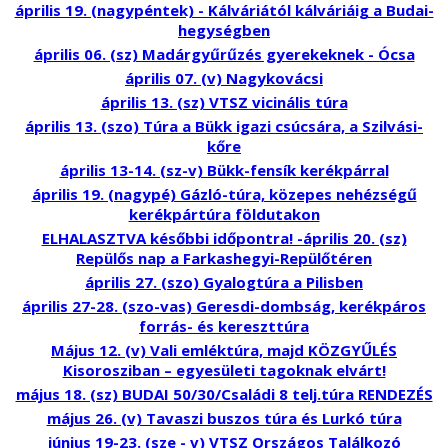
április 19. (nagypéntek) - Kálváriától kálváriáig a Budai-
hegységben
április 06. (sz) Madárgyűrűzés gyerekeknek - Ócsa
április 07. (v) Nagykovácsi
április 13. (sz) VTSZ vicinális túra
április 13. (szo) Túra a Bükk igazi csúcsára, a Szilvási-
kőre
április 13-14. (sz-v) Bükk-fensík kerékpárral
április 19. (nagypé) Gázló-túra, közepes nehézségű
kerékpártúra földutakon
ELHALASZTVA későbbi időpontra! -április 20. (sz)
Repülős nap a Farkashegyi-Repülőtéren
április 27. (szo) Gyalogtúra a Pilisben
április 27-28. (szo-vas) Geresdi-dombság, kerékpáros
forrás- és kereszttúra
Május 12. (v) Vali emléktúra, majd KÖZGYŰLÉS
Kisorosziban – egyesületi tagoknak elvárt!
május 18. (sz) BUDAI 50/30/Családi 8 telj.túra RENDEZÉS
május 26. (v) Tavaszi buszos túra és Lurkó túra
június 19-23. (sze - v) VTSZ Országos Találkozó