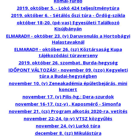
Római-fürdő
2019. október 5. - Lokó 424 teljesítménytúra
2019. október 6. - Sétálós őszi túra - Ördög-szikla
október 18-20. (pé-vas) Egyesületi Találkozó
Kisújbányán
ELMARAD!! - október 23. (v) Daruvonulás a Hortobágyi
Halastavaknál
ELMARAD!! - október 26. (sz) Köztársaság Kupa
tájékozódási túraverseny
2019. október 26. szombat. Burda-hegység
IDŐPONT VÁLTOZÁS! - november 09. (szo) Kegyeleti
túra a Budai-hegységben
november 10. (v) Zeneakadémia épületbejárás, mini
koncert
november 17. (v) Pilis-hg.: Dera-szurdok
november 16-17. (sz-v) , Kaposmérő - Simonfa
november 21. (cs) Program alkotás 2020-ra, vetítés
november 22-24. (p-v) VTSZ közgyűlés
november 24. (v) Lurkó túra
december 8. (sz) Mikulástúra