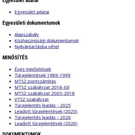
Egyesület adatai
Egyesület adatai
Egyesületi dokumentumok
Alapszabály
Közhasznúsági dokumentumok
Nyilvántartásba vétel
MINŐSÍTÉS
Éves minősítések
Túrajelentések 1989-1999
MTSZ pontszámítás
MTSZ szabályzat 2018-tól
MTSZ szabályzat 2005-2018
VTSZ szabályzat
Túrajelentés leadás - 2025
Leadott túrajelentések (2025)
Túrajelentés leadás - 2026
Leadott túrajelentések (2026)
DOKUMENTUMOK