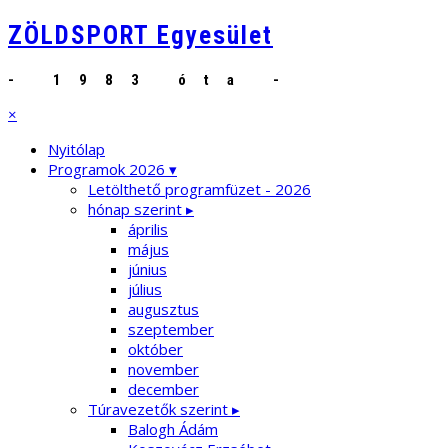
ZÖLDSPORT Egyesület
- 1983 óta -
×
Nyitólap
Programok 2026 ▾
Letölthető programfüzet - 2026
hónap szerint ▸
április
május
június
július
augusztus
szeptember
október
november
december
Túravezetők szerint ▸
Balogh Ádám