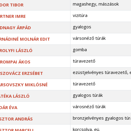
magashegy, mászások
DOR TIBOR
vizitúra
RTNER IMRE
gyalogos
DNAGY ÁRPÁD
vársonéző túrák
RNÁDINÉ MOLNÁR EDIT
gomba
ROLYFI LÁSZLÓ
túravezető
ROMPAI ÁKOS
ezüstjelvényes túravezető, 
SZOVÁCZ ERZSÉBET
túravezető
RSOVSZKY MIKLÓSNÉ
gyalogos túrák
TÉKA LÁSZLÓ
városnéző túrák
DÁR ÉVA
bronzjelvényes gyalogos tú
SZTOR ANDRÁS
korcsolya, eü.
SZTOR MARCELL