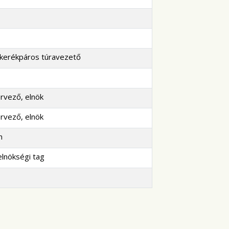
 kerékpáros túravezető
rvező, elnök
rvező, elnök
m
elnökségi tag