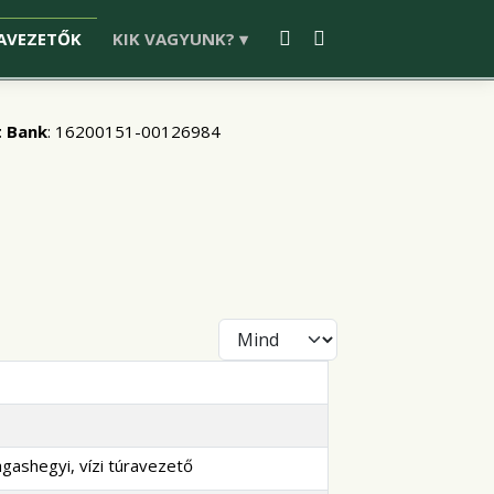
AVEZETŐK
KIK VAGYUNK? ▾
 Bank
: 16200151-00126984
Tételek #
gashegyi, vízi túravezető