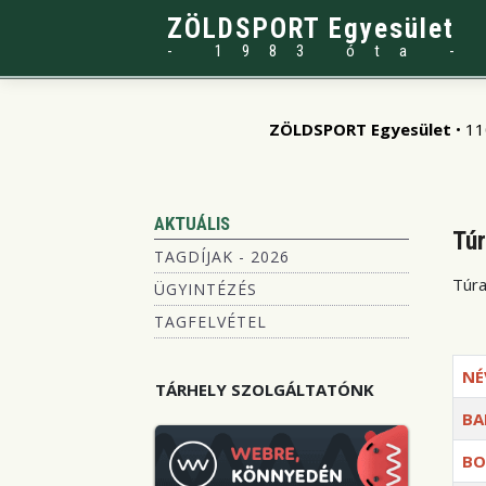
ZÖLDSPORT Egyesület
- 1983 óta -
ZÖLDSPORT Egyesület
• 11
AKTUÁLIS
Tú
TAGDÍJAK - 2026
Túra
ÜGYINTÉZÉS
TAGFELVÉTEL
NÉ
TÁRHELY SZOLGÁLTATÓNK
BA
BO