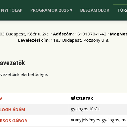
NYITÓLAP
PROGRAMOK 2026 ▾
BESZÁMOLÓK
TÚR
03 Budapest, Kőér u. 2/c. •
Adószám:
18191970-1-42 •
MagNet
Levelezési cím:
1183 Budapest, Pozsony u. 8.
ravezetők
vezetőink elérhetősége.
V
RÉSZLETEK
gyalogos túrák
LOGH ÁDÁM
Aranyjelvényes gyalogos, ma
RSOS GÁBOR