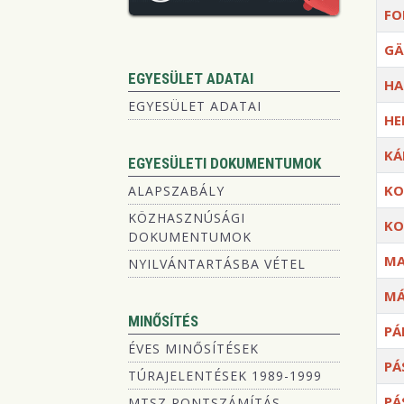
FO
GÄ
EGYESÜLET ADATAI
HA
EGYESÜLET ADATAI
HE
KÁ
EGYESÜLETI DOKUMENTUMOK
KO
ALAPSZABÁLY
KÖZHASZNÚSÁGI
KO
DOKUMENTUMOK
MA
NYILVÁNTARTÁSBA VÉTEL
MÁ
MINŐSÍTÉS
PÁ
ÉVES MINŐSÍTÉSEK
PÁ
TÚRAJELENTÉSEK 1989-1999
PÁ
MTSZ PONTSZÁMÍTÁS