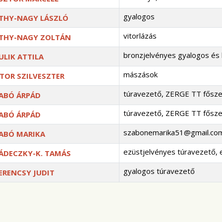
gyalogos
THY-NAGY LÁSZLÓ
vitorlázás
THY-NAGY ZOLTÁN
bronzjelvényes gyalogos és
ULIK ATTILA
mászások
TOR SZILVESZTER
túravezető, ZERGE TT fősze
ABÓ ÁRPÁD
túravezető, ZERGE TT fősze
ABÓ ÁRPÁD
szabonemarika51@gmail.co
ABÓ MARIKA
ezüstjelvényes túravezető, 
ÁDECZKY-K. TAMÁS
gyalogos túravezető
ERENCSY JUDIT
solattartók,