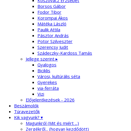
Koszovácz Erzsébet
Borsos Gábor
Fodor Tibor
Korompai Ákos
Mátéka László
Paulik Attila
Pásztor András
Potor Szilveszter
Szerencsy Judit
Szádeczky-Kardoss Tamás
Jellege szerint ▸
Gyalogos
Biciklis
Városi, kultúrális séta
Gyerekes
via-ferráta
Vizi
Előjelentkezések - 2026
Beszámolók
Túravezetők
Kik vagyunk? ▾
Magunkról (Mit és miért ...)
Zergékről... (hogyan kezdődött)