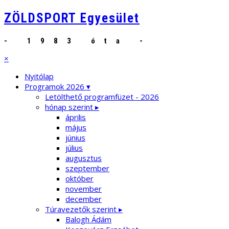
ZÖLDSPORT Egyesület
- 1983 óta -
×
Nyitólap
Programok 2026 ▾
Letölthető programfüzet - 2026
hónap szerint ▸
április
május
június
július
augusztus
szeptember
október
november
december
Túravezetők szerint ▸
Balogh Ádám