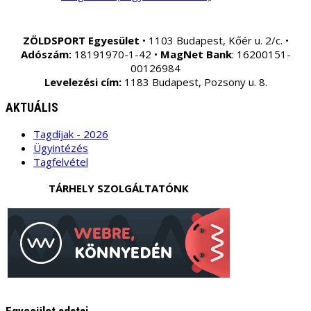
ZÖLDSPORT Egyesület
• 1103 Budapest, Kőér u. 2/c. •
Adószám:
18191970-1-42 •
MagNet Bank
: 16200151-
00126984
Levelezési cím:
1183 Budapest, Pozsony u. 8.
AKTUÁLIS
Tagdíjak - 2026
Ügyintézés
Tagfelvétel
TÁRHELY SZOLGÁLTATÓNK