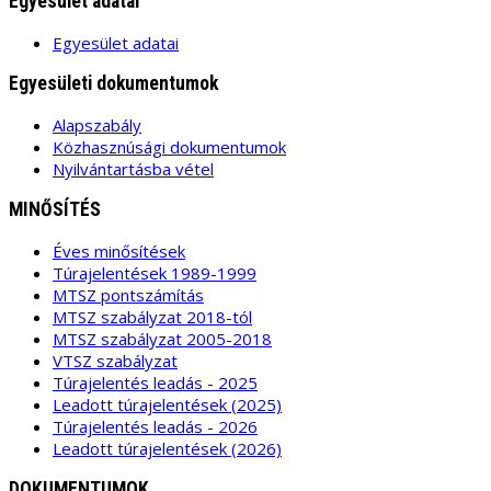
Egyesület adatai
Egyesület adatai
Egyesületi dokumentumok
Alapszabály
Közhasznúsági dokumentumok
Nyilvántartásba vétel
MINŐSÍTÉS
Éves minősítések
Túrajelentések 1989-1999
MTSZ pontszámítás
MTSZ szabályzat 2018-tól
MTSZ szabályzat 2005-2018
VTSZ szabályzat
Túrajelentés leadás - 2025
Leadott túrajelentések (2025)
Túrajelentés leadás - 2026
Leadott túrajelentések (2026)
DOKUMENTUMOK