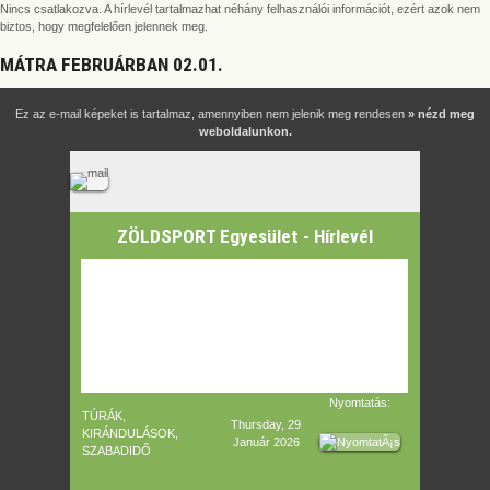
Nincs csatlakozva. A hírlevél tartalmazhat néhány felhasználói információt, ezért azok nem
biztos, hogy megfelelően jelennek meg.
MÁTRA FEBRUÁRBAN 02.01.
Ez az e-mail képeket is tartalmaz, amennyiben nem jelenik meg rendesen
» nézd meg
weboldalunkon.
ZÖLDSPORT Egyesület - Hírlevél
Nyomtatás:
TÚRÁK,
Thursday, 29
KIRÁNDULÁSOK,
Január 2026
SZABADIDŐ