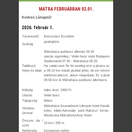
MÁTRA FEBRUÁRBAN 02.01.
Kedves Látogató!
2026. február 1.
Túravezető
Koszovácz Erzsébet
gyalogtúra
Szakág
Mátraháza autóbusz állomás 09.30
utazás egyénileg / Volán busz indul Budapest
Stadionoktól 07.45 - Mátraháza 09.26.
Találkozó
Ha valaki nem fér fel esetleg erre a járatra az
helye és ideje
a 08.15-kor induló járattal jöhet, de ezt kérem
telefonon jelezze, akkor megvárjuk. Ez a járat
09.56-kor ér Mátraháza autóbusz állomásra.
Költség
teljes áron: 1860 Ft
Utazás
Volán busz
Tájegység
Mátra
Mátraháza-Szanatórium-
Lifestyle hotel-Hanák
Vázlatos
kolos kilátó-Adrenalin park-Rákóczi forrás-
útvonal
Máriácska-Mátrafüred Avar Hotel
Összes táv /
10 km / 200 m
szint
Nehézség
közepesen nehéz