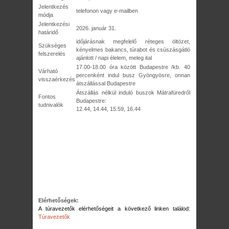
Jelentkezés
telefonon vagy e-mailben
módja
Jelentkezési
2026. január 31.
határidő
időjárásnak megfelelő réteges öltözet,
Szükséges
kényelmes bakancs, túrabot és csúszásgátló
felszerelés
ajánlott / napi élelem, meleg ital
17.00-18.00 óra között Budapestre /kb. 40
Várható
percenként indul busz Gyöngyösre, onnan
visszaérkezés
átszállással Budapestre
Átszállás nélkül induló buszok Mátrafüredről
Fontos
Budapestre:
tudnivalók
12.44, 14.44, 15.59, 16.44
Elérhetőségek:
A túravezetők elérhetőségeit a következő linken találod:
Túravezetők