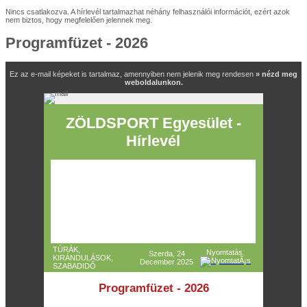
Nincs csatlakozva. A hírlevél tartalmazhat néhány felhasználói információt, ezért azok
nem biztos, hogy megfelelően jelennek meg.
Programfüzet - 2026
Ez az e-mail képeket is tartalmaz, amennyiben nem jelenik meg rendesen
» nézd meg
weboldalunkon.
ZÖLDSPORT Egyesület -
Hírlevél
TÚRÁK,
Nyomtatás:
Szerda, 24
KIRÁNDULÁSOK,
December 2025
SZABADIDŐ
Programfüzet - 2026