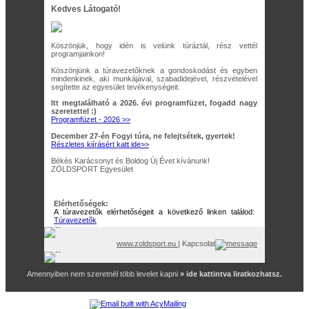
Kedves Látogató!
Köszönjük, hogy idén is velünk túráztál, rész vettél
programjainkon!
Köszönjünk a túravezetőknek a gondoskodást és egyben
mindenkinek, aki munkájával, szabadidejével, részvételével
segítette az egyesület tevékenységeit.
Itt megtalálható a 2026. évi programfüzet, fogadd nagy
szeretettel :)
Programfüzet - 2026 >>
December 27-én Fogyi túra, ne felejtsétek, gyertek!
Részletes kiírásért katt ide>>
Békés Karácsonyt és Boldog Új Évet kívánunk!
ZÖLDSPORT Egyesület
Elérhetőségek:
A túravezetők elérhetőségeit a következő linken találod:
Túravezetők
www.zoldsport.eu
| Kapcsolat
Amennyiben nem szeretnél több levelet kapni
» ide kattintva liratkozhatsz.