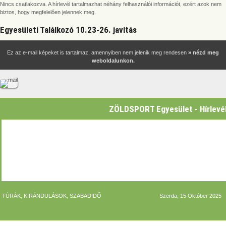
Nincs csatlakozva. A hírlevél tartalmazhat néhány felhasználói információt, ezért azok nem
biztos, hogy megfelelően jelennek meg.
Egyesületi Találkozó 10.23-26. javítás
Ez az e-mail képeket is tartalmaz, amennyiben nem jelenik meg rendesen
» nézd meg
weboldalunkon.
ZÖLDSPORT Egyesület - Hírlevé
TÚRÁK, KIRÁNDULÁSOK, SZABADIDŐ
Szerda, 15 Október 2025