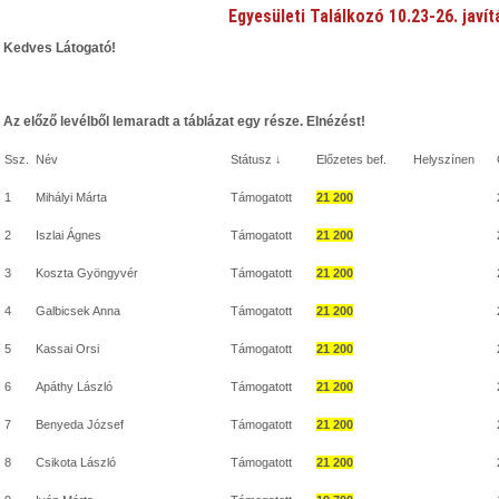
Egyesületi Találkozó 10.23-26. javít
Kedves Látogató!
Az előző levélből lemaradt a táblázat egy része. Elnézést!
Ssz.
Név
Státusz ↓
Előzetes bef.
Helyszínen
1
Mihályi Márta
Támogatott
21 200
2
Iszlai Ágnes
Támogatott
21 200
3
Koszta Gyöngyvér
Támogatott
21 200
4
Galbicsek Anna
Támogatott
21 200
5
Kassai Orsi
Támogatott
21 200
6
Apáthy László
Támogatott
21 200
7
Benyeda József
Támogatott
21 200
8
Csikota László
Támogatott
21 200