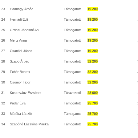
23
Hadnagy Árpád
Támogatott
19 200
24
Hernádi Edit
Támogatott
19 200
25
Ordasi Jánosné Ani
Támogatott
19 200
26
Mertz Anna
Támogatott
19 200
27
Csanádi János
Támogatott
19 200
28
Szabó Árpád
Támogatott
32 200
29
Fehér Beatrix
Támogatott
32 200
30
Csomor Tibor
Támogatott
32 200
31
Koszovácz Erzsébet
Túravezető
28 600
32
Pádár Éva
Támogatott
25 700
33
Mátéka László
Támogatott
25 700
34
Szabóné Lászlóné Marika
Támogatott
25 700