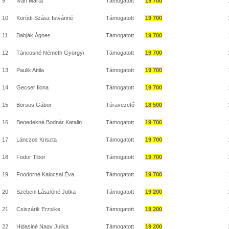
9
Iván Márta
Támogatott
19 700
10
Koródi-Szász Istvánné
Támogatott
19 700
11
Babják Ágnes
Támogatott
19 700
12
Táncosné Németh Györgyi
Támogatott
19 700
13
Paulik Attila
Támogatott
19 700
14
Gecser Ilona
Támogatott
19 700
15
Borsos Gábor
Túravezető
18 500
16
Benedekné Bodnár Katalin
Támogatott
19 700
17
Lánczos Kriszta
Támogatott
19 700
18
Fodor Tibor
Támogatott
19 700
19
Foodorné Kalocsai Éva
Támogatott
19 700
20
Szebeni Lászlóné Jutka
Támogatott
19 200
21
Csiszárik Erzsike
Támogatott
19 200
22
Hidasiné Nagy Julika
Támogatott
19 200