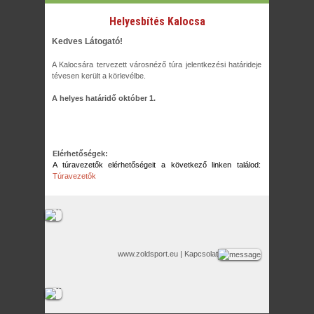
Helyesbítés Kalocsa
Kedves Látogató!
A Kalocsára tervezett városnéző túra jelentkezési határideje
tévesen került a körlevélbe.
A helyes határidő október 1.
Elérhetőségek:
A túravezetők elérhetőségeit a következő linken találod:
Túravezetők
www.zoldsport.eu
| Kapcsolat