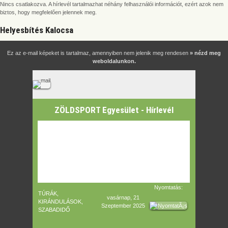
Nincs csatlakozva. A hírlevél tartalmazhat néhány felhasználói információt, ezért azok nem
biztos, hogy megfelelően jelennek meg.
Helyesbítés Kalocsa
Ez az e-mail képeket is tartalmaz, amennyiben nem jelenik meg rendesen
» nézd meg
weboldalunkon.
ZÖLDSPORT Egyesület - Hírlevél
Nyomtatás:
TÚRÁK,
vasárnap, 21
KIRÁNDULÁSOK,
Szeptember 2025
SZABADIDŐ