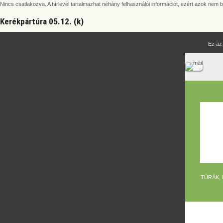
Nincs csatlakozva. A hírlevél tartalmazhat néhány felhasználói információt, ezért azok nem 
Kerékpártúra 05.12. (k)
Ez az
TÚRÁK,