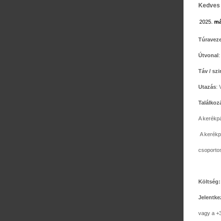
Kedves 
má
Túraveze
Útvonal
:
Táv / szi
Utazás
: 
Találkoz
A kerékpá
A kerékp
csoportos
Költség:
Jelentke
vagy a +