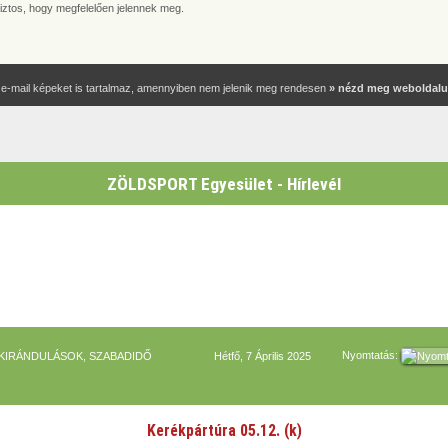
biztos, hogy megfelelően jelennek meg.
 e-mail képeket is tartalmaz, amennyiben nem jelenik meg rendesen
» nézd meg weboldal
ZÖLDSPORT Egyesület - Hírlevél
Nyomtatás:
 KIRÁNDULÁSOK, SZABADIDŐ
Hétfő, 7 Április 2025
Kerékpártúra 05.12. (k)