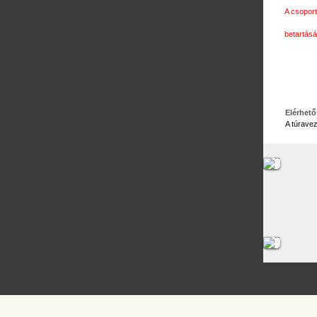
A csopor
betartásá
Elérhet
A túravez