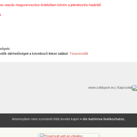
tos utazás megszervezése érdekében kérem a jelentkezési határidő
t.
őségek:
etők elérhetőségeit a következő linken találod:
Túravezetők
www.zoldsport.eu
| Kapcsolat
Amennyiben nem szeretnél több levelet kapni
» ide kattintva liratkozhatsz.