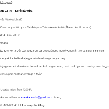
Látogató!
jus 13 (k) – Kerékpár túra
tő:
Mátéka László
 Oroszlány – Környe – Tatabánya – Tata – Almásfüzitő (Által-éri kerékpártúra).
nt
: 45 km / 200 m
Vonattal
ás
: 8.45-kor a Déli pályaudvaron, az Oroszlányba induló vonatnál. (Vonat indul: 8.55-kor)
rjegyek kivételével a jegyet mindenki maga vegye meg.
árjegyeket mindenki részére nekem kell megvennem, mert csak így van remény arra, hogy 
 kerékpárszállítást elvállalja a MÁV.
Utazás teljes áron 4200 Ft.
zés
: e-mailben, a
mateka.laszlo@gmail.com
címen,
36 20 376 3946 telefonon
április 20-ig.