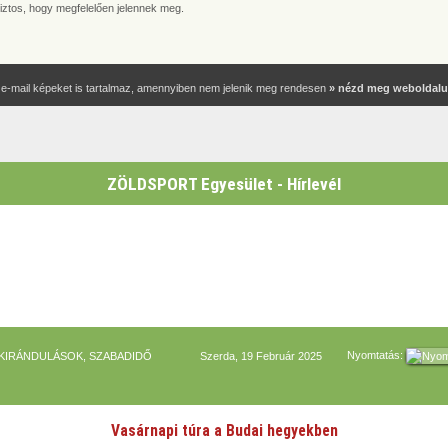
biztos, hogy megfelelően jelennek meg.
 e-mail képeket is tartalmaz, amennyiben nem jelenik meg rendesen
» nézd meg weboldal
ZÖLDSPORT Egyesület - Hírlevél
Nyomtatás:
 KIRÁNDULÁSOK, SZABADIDŐ
Szerda, 19 Február 2025
Vasárnapi túra a Budai hegyekben