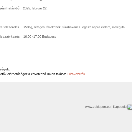
zési határidő
2025. február 22.
 felszerelés Meleg, réteges téli öltözék, túrabakancs, egész napra élelem, meleg ital.
visszaérkezés 16.00 -17.00 Budapest
őségek:
etők elérhetőségeit a következő linken találod:
Túravezetők
www.zoldsport.eu
| Kapcsolat