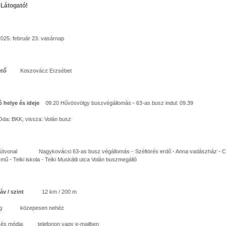
Látogató!
25. február 23. vasárnap
ető
Koszovácz Erzsébet
ó helye és ideje
09.20 Hűvösvölgy buszvégállomás - 63-as busz indul: 09.39
da: BKK, vissza: Volán busz
 útvonal Nagykovácsi 63-as busz végállomás - Széltörés erdő - Anna vadászház - 
mű - Telki iskola - Telki Muskátli utca Volán buszmegálló
áv / szint
12 km / 200 m
ég közepesen nehéz
ezés módja telefonon vagy e-mailben