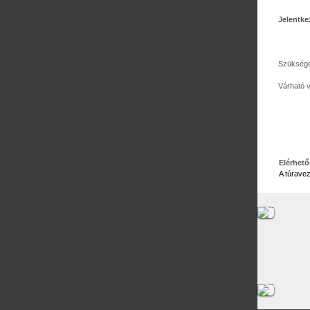
Jelentke
Szükséges
Várható 
Elérhet
A túravez