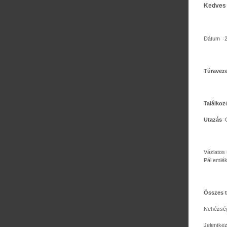
Kedves 
Dátum 20
Túravez
Találkoz
Utazás
O
Vázlatos
Pál emlék
Összes t
Nehézs
Jelentk