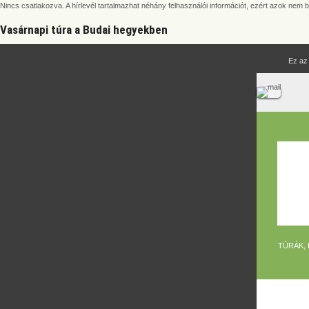
Nincs csatlakozva. A hírlevél tartalmazhat néhány felhasználói információt, ezért azok nem 
Vasárnapi túra a Budai hegyekben
Ez az
TÚRÁK,