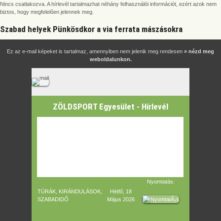
Nincs csatlakozva. A hírlevél tartalmazhat néhány felhasználói információt, ezért azok nem
biztos, hogy megfelelően jelennek meg.
Szabad helyek Pünkösdkor a via ferrata mászásokra
Ez az e-mail képeket is tartalmaz, amennyiben nem jelenik meg rendesen
» nézd meg
weboldalunkon.
ZÖLDSPORT Egyesület - Hírlevél
Nyomtatás:
TÚRÁK, KIRÁNDULÁSOK,
Hétfő, 18
SZABADIDŐ
Május 2026