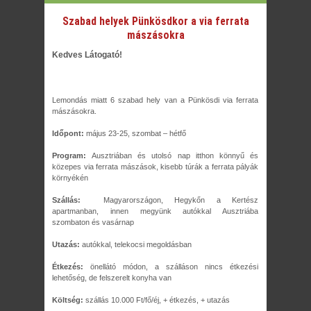
Szabad helyek Pünkösdkor a via ferrata
mászásokra
Kedves Látogató!
Lemondás miatt 6 szabad hely van a Pünkösdi via ferrata
mászásokra.
Időpont:
május 23-25, szombat – hétfő
Program:
Ausztriában és utolsó nap itthon könnyű és
közepes via ferrata mászások, kisebb túrák a ferrata pályák
környékén
Szállás:
Magyarországon, Hegykőn a Kertész
apartmanban, innen megyünk autókkal Ausztriába
szombaton és vasárnap
Utazás:
autókkal, telekocsi megoldásban
Étkezés:
önellátó módon, a szálláson nincs étkezési
lehetőség, de felszerelt konyha van
Költség:
szállás 10.000 Ft/fő/éj, + étkezés, + utazás