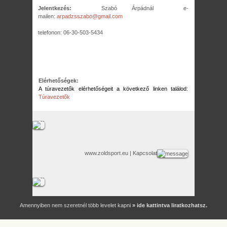
Jelentkezés:
Szabó Árpádnál e-
mailen:
arpadzsszabo@gmail.com
telefonon: 06-30-503-5434
Elérhetőségek:
A túravezetők elérhetőségeit a következő linken találod:
Túravezetők
www.zoldsport.eu
| Kapcsolat
Amennyiben nem szeretnél több levelet kapni
» ide kattintva liratkozhatsz.