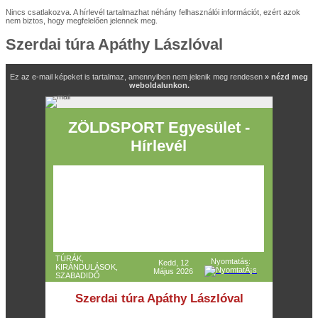
Nincs csatlakozva. A hírlevél tartalmazhat néhány felhasználói információt, ezért azok
nem biztos, hogy megfelelően jelennek meg.
Szerdai túra Apáthy Lászlóval
Ez az e-mail képeket is tartalmaz, amennyiben nem jelenik meg rendesen
» nézd meg
weboldalunkon.
ZÖLDSPORT Egyesület -
Hírlevél
TÚRÁK,
Nyomtatás:
Kedd, 12
KIRÁNDULÁSOK,
Május 2026
SZABADIDŐ
Szerdai túra Apáthy Lászlóval