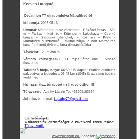
Kedves Látogató!
Decathlon TT újragondolva Mátrafüredről
Időpontja
: 2026.05.13.
Útvonal
: Mátrafüred busz váróterem – Rákóczi forrás – Sás
tó – Farkas - kúti rét – Kőtenger – Lajosháza – Cserkő
bánya – Gárdonyi pihenőhely – Kozmáry – Kilátó -
Mátrafüred buszforduló – miután zárjuk a kört Mátrafüred
busz fordulóról jövünk a kora délutáni órákba
Táv/szint
: 12 km 398 m
Várható költség:
3360,- Ft. teljes áron oda – vissza
összesen
Találkozó ideje, helye
: 06:30 ¹ Budapest Stadion autóbusz
pályaudvar a jegyedet a 06:45 kor (1045) járatszámú buszra
vedd meg
Ha használsz, túrabotot ne hagyd otthon!!!!
Túravezető
: Apáthy László Tel: +36209163394
Jelentkezés: e mail:
l.apathy70@gmail.com
Elérhetőségek:
A túravezetők elérhetőségeit a következő linken találod:
Túravezetők
www.zoldsport.eu
| Kapcsolat