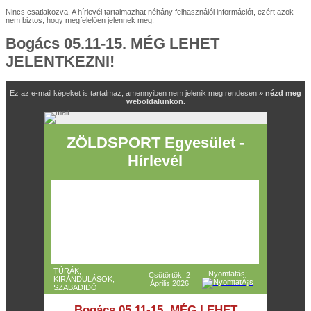
Nincs csatlakozva. A hírlevél tartalmazhat néhány felhasználói információt, ezért azok
nem biztos, hogy megfelelően jelennek meg.
Bogács 05.11-15. MÉG LEHET
JELENTKEZNI!
Ez az e-mail képeket is tartalmaz, amennyiben nem jelenik meg rendesen
» nézd meg
weboldalunkon.
ZÖLDSPORT Egyesület -
Hírlevél
TÚRÁK,
Nyomtatás:
Csütörtök, 2
KIRÁNDULÁSOK,
Április 2026
SZABADIDŐ
Bogács 05.11-15. MÉG LEHET