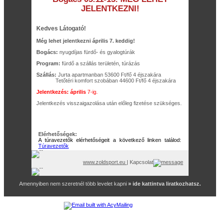
JELENTKEZNI!
Kedves Látogató!
Még lehet jelentkezni április 7. keddig!
Bogács:
nyugdíjas fürdő- és gyalogtúrák
Program:
fürdő a szállás területén, túrázás
Szállás:
Jurta apartmanban 53600 Ft/fő 4 éjszakára
Tetőtéri komfort szobában 44600 Ft/fő 4 éjszakára
Jelentkezés: április
7-ig.
Jelentkezés visszaigazolása után előleg fizetése szükséges.
Elérhetőségek:
A túravezetők elérhetőségeit a következő linken találod:
Túravezetők
www.zoldsport.eu
| Kapcsolat
Amennyiben nem szeretnél több levelet kapni
» ide kattintva liratkozhatsz.