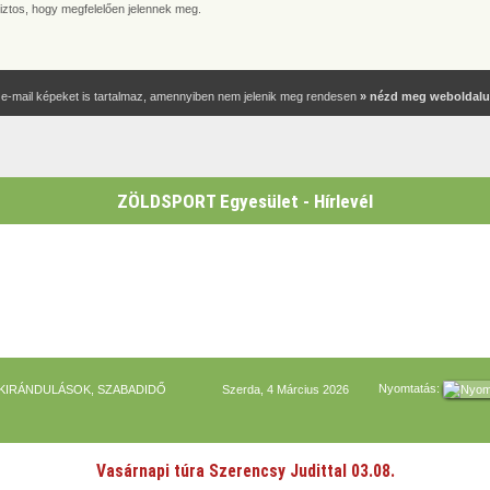
biztos, hogy megfelelően jelennek meg.
 e-mail képeket is tartalmaz, amennyiben nem jelenik meg rendesen
» nézd meg weboldal
ZÖLDSPORT Egyesület - Hírlevél
Nyomtatás:
 KIRÁNDULÁSOK, SZABADIDŐ
Szerda, 4 Március 2026
Vasárnapi túra Szerencsy Judittal 03.08.