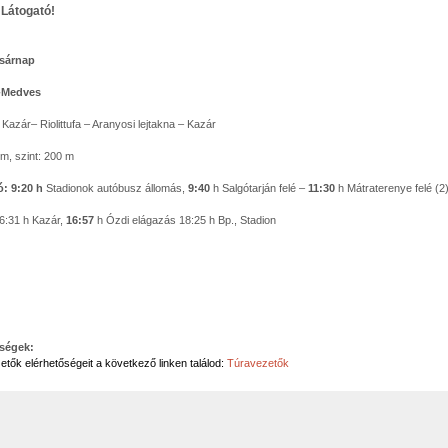
Látogató!
asárnap
-Medves
:
Kazár– Riolittufa – Aranyosi lejtakna – Kazár
m, szint: 200 m
ó:
9:20 h
Stadionok autóbusz állomás,
9:40
h Salgótarján felé –
11:30
h Mátraterenye felé (2
16:31 h Kazár,
16:57
h Ózdi elágazás 18:25 h Bp., Stadion
őségek:
etők elérhetőségeit a következő linken találod:
Túravezetők