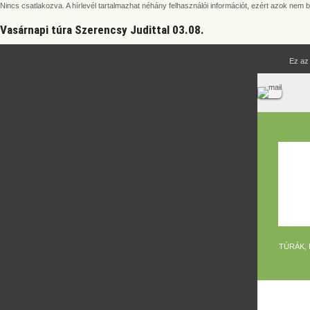
Nincs csatlakozva. A hírlevél tartalmazhat néhány felhasználói információt, ezért azok nem 
Vasárnapi túra Szerencsy Judittal 03.08.
Ez az
TÚRÁK,