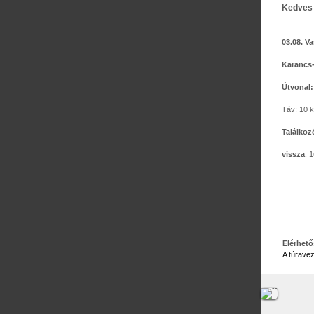
Kedves 
03.08
. V
Karancs
Útvonal
Táv: 10 k
Találkoz
vissza
: 
Elérhet
A túravez