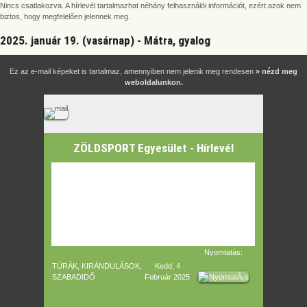
Nincs csatlakozva. A hírlevél tartalmazhat néhány felhasználói információt, ezért azok nem
biztos, hogy megfelelően jelennek meg.
2025. január 19. (vasárnap) - Mátra, gyalog
Ez az e-mail képeket is tartalmaz, amennyiben nem jelenik meg rendesen
» nézd meg
weboldalunkon.
ZÖLDSPORT Egyesület - Hírlevél
Nyomtatás:
TÚRÁK, KIRÁNDULÁSOK,
Kedd, 4
SZABADIDŐ
Február 2025