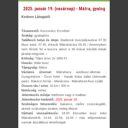
2025. január 19. (vasárnap) - Mátra, gyalog
Kedves Látogató!
Túravezető:
Koszovácz Erzsébet
Szakág:
gyalogtúra
Találkozó helye és ideje:
Stadionok buszpályaudvar 07.30
Busz indul: 07.45, érkezik Mátraházára 09.26 / Amennyiben
nem férünk fel a buszra akkor a fél órával később induló
járattal megyünk. /
Költség:
Teljes áron: 2x 1860 Ft
Utazás:
Volán busz
Tájegység:
Mátra
Vázlatos útvonal:
Mátraháza autóbusz-állomás -
Gyógyintézet - Ózon hotel - Hanák Kolos kilátó (Adrenalin
park)- Rákóczi forrás - Máriácska - Mátrafüred Avar szálló
Összes táv / szint
: 10 km / 300 m
Nehézség
: nehéz
Jelentkezés módja:
telefonon vagy e-mailban
Jelentkezési határidő:
2025. január 18.
Szükséges felszerelés:
bakancs, cipőre csúszásgátló,
akinek szükséges túrabot, meleg öltözet
Várható visszaérkezés:
18.00 Közvetlen busz indul
Mátrafüredről: 14.44, 15.59, 16.44 / más időpontokban
vannak átszállásos lehetőségek